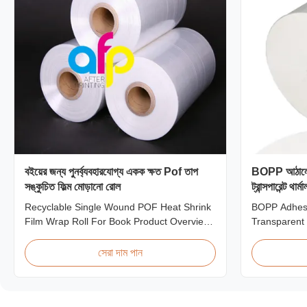
বইয়ের জন্য পুনর্ব্যবহারযোগ্য একক ক্ষত Pof তাপ
BOPP আঠালো ল্
সঙ্কুচিত ফিল্ম মোড়ানো রোল
ট্রান্সপারেন্ট থা
Recyclable Single Wound POF Heat Shrink
BOPP Adhesi
Film Wrap Roll For Book Product Overview
Transparent 
Polyolefin POF Heat Shrink Wrap Film is the
Machine Pro
most widely used shrink packaging material
Lamination F
সেরা দাম পান
due to being cost-effective, strong, shape-
thermal lami
conforming, and tamper-evident. This clear,
transparent s
elastic film with smooth texture is composed
excellent pe