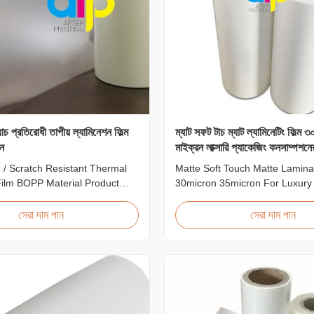
স্ক্র্যাচ প্রতিরোধী তাপীয় ল্যামিনেশন ফিল্ম
ম্যাট সফট টাচ ম্যাট ল্যামিনেটিং ফিল্ম 
ন
মাইক্রন লাক্সারি প্যাকেজিং কনসাম্পশনে
 / Scratch Resistant Thermal
Matte Soft Touch Matte Lamina
Film BOPP Material Product
30micron 35micron For Luxury
i-scratch thermal lamination
Consumption Fingerprint Free 
nown as scratch free lamination
Matte Laminating Film for Lux
সেরা দাম পান
সেরা দাম পান
resistant lamination film) is
Consumption Unlike standard s
d using BOPP base material.
films, our fingerprint-free lamin
ures scratch resistant coating
specifically engineered for lux
applications. ...