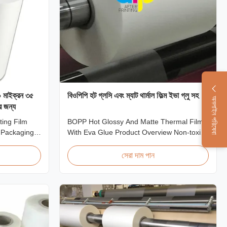
৩০ মাইক্রন ৩৫
বিওপিপি হট গ্লসি এবং ম্যাট থার্মাল ফিল্ম ইভা গ্লু সহ
অনলাইন পরিষেবা
র জন্য
ting Film
BOPP Hot Glossy And Matte Thermal Film
 Packaging
With Eva Glue Product Overview Non-toxic,
Soft Touch
pollution-free thermal film featuring high
ury Packaging
transparency, excellent gloss, low static
সেরা দাম পান
oft touch
properties, wear resistance, long corona
ate is
aging life, minimal defects, and easy tear-
ury packaging
off characteristics. This product is primarily
...