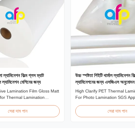
যামিনেশন ফিল্ম গ্লস ম্যাট
উচ্চ স্পষ্টতা পিইটি থার্মাল ল্যামিনেশন ফ
র্মাল ল্যামিনেশন মেশিনের জন্য
ল্যামিনেশনের জন্য এসজিএস অনুমোদন
ve Lamination Film Gloss Matt
High Clarify PET Thermal Lami
for Thermal Lamination
For Photo Lamination SGS App
duct Overview BOPP Adhesive
Product Overview We produce h
ilm (gloss & matt) used on
PET thermal lamination film roll
সেরা দাম পান
সেরা দাম পান
nation machines. This
thickness ranging from 12 micr
tretch printing film offers
micron. Both glossy and matte f
rformance characteristics for
options are available. Popular 