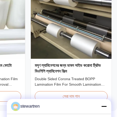
িল্ম ফোটো
মসৃণ ল্যামিনেশনের জন্য ডাবল সাইড করোনা ট্রিটড
বিওপিপি ল্যামিনেশন ফিল্ম
nation Film
Double Sided Corona Treated BOPP
roval
Lamination Film For Smooth Lamination
igh clarity
Product Overview Our Thermal Lamination
s with
Films are manufactured using Multiple
সেরা দাম পান
on to 350
Extrusion technology, ensuring superior
stewartren
inishing
finish and excellent adhesion to printed
thickness
materials. Compatible with both Hot and