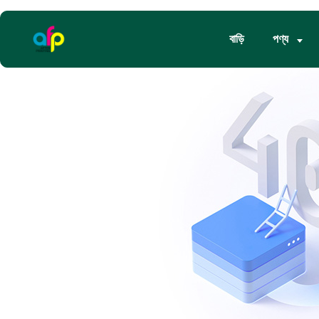
বাড়ি
পণ্য