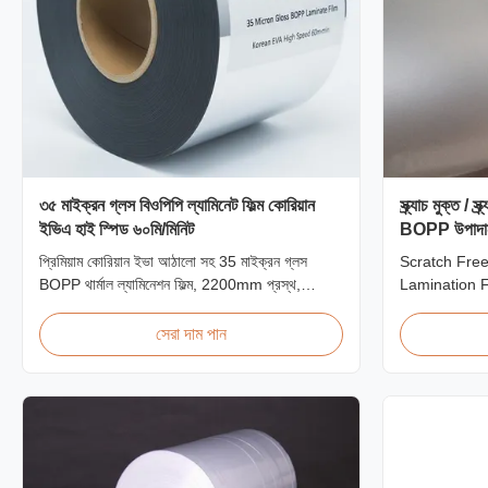
৩৫ মাইক্রন গ্লস বিওপিপি ল্যামিনেট ফিল্ম কোরিয়ান
স্ক্র্যাচ মুক্ত / 
ইভিএ হাই স্পিড ৬০মি/মিনিট
BOPP উপাদা
প্রিমিয়াম কোরিয়ান ইভা আঠালো সহ 35 মাইক্রন গ্লস
Scratch Free
BOPP থার্মাল ল্যামিনেশন ফিল্ম, 2200mm প্রস্থ,
Lamination 
60m/min লেমিনেটিং গতি, 92% অপটিক্যাল স্বচ্ছতা,
Overview Ant
উচ্চ-ভলিউম বইয়ের কভার এবং প্রকাশনার ল্যামিনেশনের জন্য
film (also k
সেরা দাম পান
ডিজাইন করা হয়েছে।
film, scratch 
manufacture
The film feat
on one ...