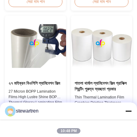
Consumption Fingerprint Free
Screen/Offset/Gravure/Intaglio
সেরা দাম পান
সেরা দাম পান
Soft Touch Matte Laminating
Printing Supported Metalized
Film for Luxury Packaging
Polyester PET Film for Thermal
Consumption Unlike standard
Lamination Polyester PET
soft touch films, our fingerprint-
metalized thermal lamination
free laminate is specifically
film is suitable for various
engineered for luxury packaging
printing types including offset
applications. ...
printing, screen ...
২৭ মাইক্রন বিওপিপি ল্যামিনেশন ফিল্ম
পাতলা থার্মাল ল্যামিনেশন ফিল্ম গ্রাফিক্স
প্রিন্টিং পুরুত্ব স্বচ্ছতা প্রকার
27 Micron BOPP Lamination
Films High Lustre Shine BOPP
Thin Thermal Lamination Film
Thermal Glossy Laminating Film
Graphics Printing Thickness
27micron BOPP Thermal
Transparency Type Product
stewartren
Lamination Film is an
Overview Soft thin plastic film
সেরা দাম পান
সেরা দাম পান
environmental material which
thermal lamination film
enhances the finished item's
designed for printing graphics
value through high transparency
laminating thickness
10:48 PM
and super luster finish. It
applications. This thermal