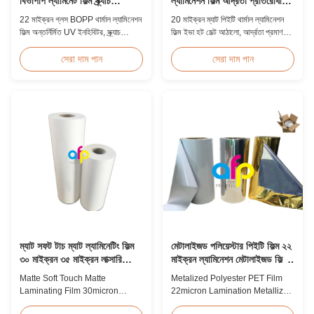
বিওপিপি ল্যামিনেট ফিল্ম স্ক্র্যাচ
ল্যামিনেশন ফিল্ম আর্দ্রতা প্রতিরোধী
প্রতিরোধী
ইভিএ
22 মাইক্রন গ্লস BOPP থার্মাল ল্যামিনেশন
20 মাইক্রন ম্যাট পিইটি থার্মাল ল্যামিনেশন
ফিল্ম অন্তর্নির্মিত UV ইনহিবিটর, স্ক্র্যাচ
ফিল্ম ইভা হট মেল্ট আঠালো, আর্দ্রতা প্রমাণ
প্রতিরোধী হার্ড আবরণ, 2000mm প্রস্থ,
সুরক্ষা, 60m/মিনিট গতিতে নমনীয় প্যাকেজিং
এবং ≥92% অপটিক্যাল স্বচ্ছতা, বহিরঙ্গন
ল্যামিনেশনের জন্য উপযুক্ত।
সেরা দাম পান
সেরা দাম পান
সাইনেজ, পোস্টার এবং দীর্ঘমেয়াদী প্রদর্শন
অ্যাপ্লিকেশনের জন্য ডিজাইন করা হয়েছে।
ম্যাট সফট টাচ ম্যাট ল্যামিনেটিং ফিল্ম
মেটালাইজড পলিয়েস্টার পিইটি ফিল্ম ২২
৩০ মাইক্রন ৩৫ মাইক্রন লাক্সারি
মাইক্রন ল্যামিনেশন মেটালাইজড ফিল্ম
প্যাকেজিং কনসাম্পশনের জন্য
রোল
Matte Soft Touch Matte
Metalized Polyester PET Film
Laminating Film 30micron
22micron Lamination Metallized
35micron For Luxury Packaging
Film Roll