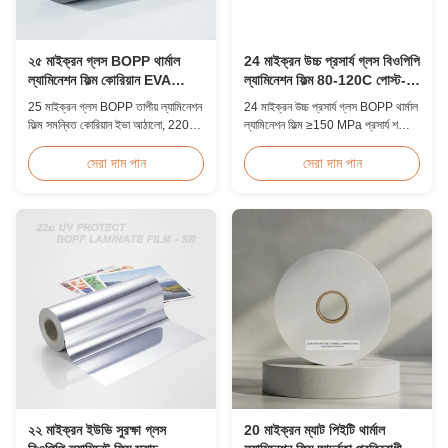
২৫ মাইক্রন গ্লস BOPP থার্মাল
24 মাইক্রন উচ্চ প্রসার্য গ্লস বিওপিপি
ল্যামিনেশন ফিল্ম কোরিয়ান EVA
ল্যামিনেশন ফিল্ম 80-120C পোস্ট-
২২০০মিমি
প্রেস
25 মাইক্রন গ্লস BOPP তাপীয় ল্যামিনেশন
24 মাইক্রন উচ্চ প্রসার্য গ্লস BOPP থার্মাল
ফিল্ম সমন্বিত কোরিয়ান ইভা আঠালো, 2200
ল্যামিনেশন ফিল্ম ≥150 MPa প্রসার্য শক্তি,
মিমি সর্বোচ্চ প্রস্থ, উচ্চ প্রসার্য শক্তি ≥150
80-120°C অপারেটিং তাপমাত্রা পরিসীমা,
MPa, স্ফটিক স্বচ্ছতার সাথে নথি এবং ফটো
এবং 60m/min লেমিনেটিং গতি, বাণিজ্যিক
সেরা দাম পান
সেরা দাম পান
সুরক্ষার জন্য আদর্শ।
প্রিন্টিং পরিবেশে পোস্ট-প্রেস ফিনিশিংয়ের জন্য
অপ্টিমাইজ করা হয়েছে।
২২ মাইক্রন ইউভি সুরক্ষা গ্লস
20 মাইক্রন ম্যাট পিইটি থার্মাল