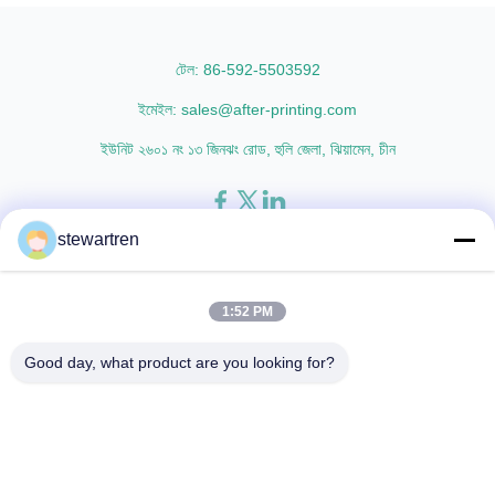
2.4mil | 240gauge 54mm *
thicknesses including 15micron,
86mm | 2.13" * 3.39" Credit Card
18micron, 20micron, 23micron,
100pcs/box 75micron | 3.0mil |
and ...
টেল: 86-592-5503592
...
ইমেইল: sales@after-printing.com
ইউনিট ২৬০১ নং ১৩ জিনঝং রোড, হুলি জেলা, ঝিয়ামেন, চীন
stewartren
বাড়ি
পণ্য
আমাদের সম্পর্কে
কারখানা সফর
মান নিয়ন্ত্রণ
আমাদের সাথে যোগাযোগ করুন
একটি উদ্ধৃতি অনুরোধ করুন
1:52 PM
© 2026 Xiamen After-printing Finishing Supplies Co.,Ltd. All Rights
Good day, what product are you looking for?
Reserved.