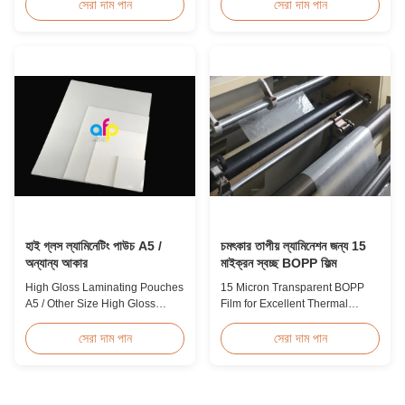
Quality White BOPP Thermal
Overview Soft thin plastic film
সেরা দাম পান
সেরা দাম পান
Laminating Film BOPP Thermal
thermal lamination film
Lamination Film is a plastic thin
designed for printing graphics
film designed for paper
laminating thickness
lamination. It utilizes BOPP film
applications. This thermal
as the base material layer and
lamination film enhances
EVA as the heat-sensitive layer,
printed materials with superior
coated ...
gloss, elegant appearance...
হাই গ্লস ল্যামিনেটিং পাউচ A5 /
চমৎকার তাপীয় ল্যামিনেশন জন্য 15
অন্যান্য আকার
মাইক্রন স্বচ্ছ BOPP ফিল্ম
High Gloss Laminating Pouches
15 Micron Transparent BOPP
A5 / Other Size High Gloss
Film for Excellent Thermal
Polyester Pouch Lamination
Lamination Product Overview
Film PET+ EVA, Size
This highly transparent Thermal
সেরা দাম পান
সেরা দাম পান
A2/A3/A4/A5/A6/A7/A8/B4/B5
Lamination Film is designed to
Specifications Popular
preserve the original color and
Thickness Popular Size
appearance of printed materials.
Application Packing 60micron |
Available in multiple