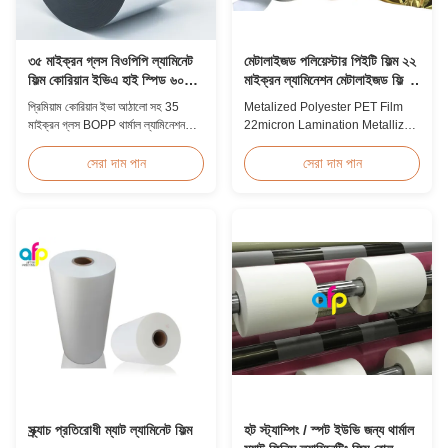
৩৫ মাইক্রন গ্লস বিওপিপি ল্যামিনেট
মেটালাইজড পলিয়েস্টার পিইটি ফিল্ম ২২
ফিল্ম কোরিয়ান ইভিএ হাই স্পিড ৬০মি/
মাইক্রন ল্যামিনেশন মেটালাইজড ফিল্ম
মিনিট
রোল
প্রিমিয়াম কোরিয়ান ইভা আঠালো সহ 35
Metalized Polyester PET Film
মাইক্রন গ্লস BOPP থার্মাল ল্যামিনেশন
22micron Lamination Metallized
ফিল্ম, 2200mm প্রস্থ, 60m/min
Film Roll
লেমিনেটিং গতি, 92% অপটিক্যাল স্বচ্ছতা,
Screen/Offset/Gravure/Intaglio
সেরা দাম পান
সেরা দাম পান
উচ্চ-ভলিউম বইয়ের কভার এবং প্রকাশনার
Printing Supported Metalized
ল্যামিনেশনের জন্য ডিজাইন করা হয়েছে।
Polyester PET Film for Thermal
Lamination Polyester PET
metalized thermal lamination
film is suitable for various
printing types including offset
printing, screen ...
স্ক্র্যাচ প্রতিরোধী ম্যাট ল্যামিনেট ফিল্ম
হট স্ট্যাম্পিং / স্পট ইউভি জন্য থার্মাল