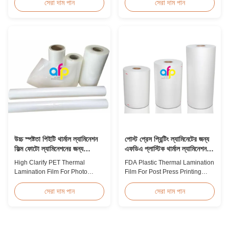
Polyolefin POF Heat Shrink
suitable for various printing
সেরা দাম পান
সেরা দাম পান
Wrap Film is the most widely
methods, particularly offset
used shrink packaging material
printing. It consists of BOPP +
due to being cost-effective,
EVA composite materials. BOPP
strong, shape-conforming, and
(biaxially oriented
tamper-evident. This clear,
polypropylene) serves as the
elastic film with smooth texture
base film produced through
is composed ...
extrusion coating ...
উচ্চ স্পষ্টতা পিইটি থার্মাল ল্যামিনেশন
পোস্ট প্রেস প্রিন্টিং ল্যামিনেটের জন্য
ফিল্ম ফোটো ল্যামিনেশনের জন্য
এফডিএ প্লাস্টিক থার্মাল ল্যামিনেশন
এসজিএস অনুমোদন
ফিল্ম
High Clarify PET Thermal
FDA Plastic Thermal Lamination
Lamination Film For Photo
Film For Post Press Printing
Lamination SGS Approval
Laminate Transparent Plastic
Product Overview We produce
Roll Thermal Lamination Film
সেরা দাম পান
সেরা দাম পান
high clarity PET thermal
for Post-press Printing Laminate
lamination film rolls with
BOPP Thermal Lamination Film
thickness ranging from 12
Parameter Specification
micron to 350 micron. Both
Material BOPP (Biaxially