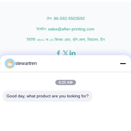
glossy and matte finishing
Oriented Polypropylene) Film
options are available. Popular
Thickness 15micron to 30micron
thickness specifications include
Adhesion ...
টেল: 86-592-5503592
...
ইমেইল: sales@after-printing.com
ইউনিট ২৬০১ নং ১৩ জিনঝং রোড, হুলি জেলা, ঝিয়ামেন, চীন
stewartren
বাড়ি
পণ্য
আমাদের সম্পর্কে
কারখানা সফর
মান নিয়ন্ত্রণ
আমাদের সাথে যোগাযোগ করুন
একটি উদ্ধৃতি অনুরোধ করুন
8:25 AM
© 2026 Xiamen After-printing Finishing Supplies Co.,Ltd. All Rights
Good day, what product are you looking for?
Reserved.