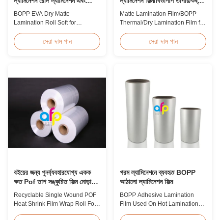
ল্যামিনেশন রোল ল্যামিনেশন এবং
ল্যামিনেশন ফিল্ম/বিওপিপি তাপীয়/শুষ্ক
মুদ্রণের জন্য নরম
ল্যামিনেশন ফিল্ম
BOPP EVA Dry Matte
Matte Lamination Film/BOPP
Lamination Roll Soft for
Thermal/Dry Lamination Film for
Lamination and Printing BOPP
Paper or Plastic Matte
EVA Dry Matte Lamination Film
Lamination Film/BOPP
সেরা দাম পান
সেরা দাম পান
for Lamination and Printing
Thermal/Dry Lamination Film for
BOPP EVA Dry Matte
Paper or Plastic Elegant Matt
Lamination Film is made of
Lamination Hot Film Double
BOPP matte base film and EVA
Corona Treatment valued
glue. The matte finishing is
42dynes Excellent Performance
usually double corona treated
at UV Spot and Hot Stamping!
with value up to 42 dynes, ...
FDA PASSED What is BOPP ...
বইয়ের জন্য পুনর্ব্যবহারযোগ্য একক
গরম ল্যামিনেশনে ব্যবহৃত BOPP
ক্ষত Pof তাপ সঙ্কুচিত ফিল্ম মোড়ানো
আঠালো ল্যামিনেশন ফিল্ম
রোল
Recyclable Single Wound POF
BOPP Adhesive Lamination
Heat Shrink Film Wrap Roll For
Film Used On Hot Lamination
Book Product Overview
BOPP Thermal lamination film is