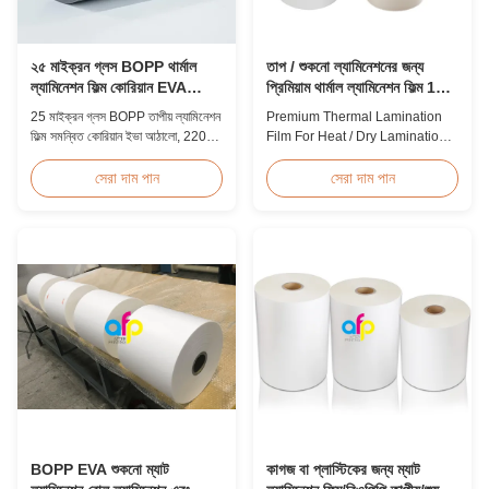
২৫ মাইক্রন গ্লস BOPP থার্মাল
তাপ / শুকনো ল্যামিনেশনের জন্য
ল্যামিনেশন ফিল্ম কোরিয়ান EVA
প্রিমিয়াম থার্মাল ল্যামিনেশন ফিল্ম 12 -
২২০০মিমি
350 মাইক্রন
25 মাইক্রন গ্লস BOPP তাপীয় ল্যামিনেশন
Premium Thermal Lamination
ফিল্ম সমন্বিত কোরিয়ান ইভা আঠালো, 2200
Film For Heat / Dry Lamination
মিমি সর্বোচ্চ প্রস্থ, উচ্চ প্রসার্য শক্তি ≥150
12 - 350 Micron Heat / Hot / Dry
MPa, স্ফটিক স্বচ্ছতার সাথে নথি এবং ফটো
Lamination Use Premium
সেরা দাম পান
সেরা দাম পান
সুরক্ষার জন্য আদর্শ।
Laminating Roll Thermal
Lamination Film BOPP Thermal
Lamination Film Technical
Specifications Parameter
Specification Material BOPP
(Biaxially Oriented
Polypropylene) Film Thickness
...
BOPP EVA শুকনো ম্যাট
কাগজ বা প্লাস্টিকের জন্য ম্যাট