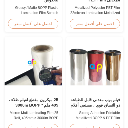
22micron Lamination رول
Glossy / Matte BOPP Plastic
Metalized Polyester PET Film
فيلم معدني
Lamination Film Scratch
22micron Lamination Metallized
Resistant Glossy & Matte BOPP
Film Roll
Plastic Lamination Film Scratch
Screen/Offset/Gravure/Intaglio
احصل على أفضل سعر
احصل على أفضل سعر
Resistant Film Product
Printing Supported Metalized
Specifications Item Scratch
Polyester PET Film for Thermal
Resistant Film Material BOPP +
Lamination Polyester PET
EVA Roll Width 180mm -
metalized thermal lamination
1000mm Thickness 24micron -
film is suitable for various
32micron Roll Length 300m -
printing types including offset
4000m Core Size 1 inch ...
printing, screen ...
فيلم بوب معدني قابل للطباعة
25 ميكرون مقطع لفيلم طلاء ،
ذو التصاق قوي ، مصنعي أفلام
495 ملم * 3000m BOPP
PET المعدنية
أفلام طلاء
25 Micron Matt Laminating Film
Strong Adhesion Printable
Roll, 495mm × 3000m BOPP
Metallized BOPP & PET Film
Lamination Films Matt 25micron
Printable Gold & Silver