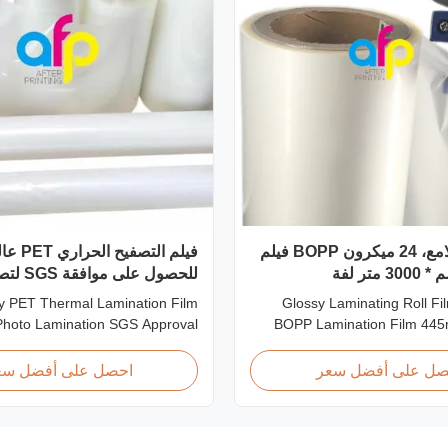
فيلم تغليف لامع، 24 ميكرون BOPP فيلم
فيلم التص
للحصول على موافقة SGS لتصفيح الصور
fy PET Thermal Lamination Film
Glossy Laminating Roll Fi
Photo Lamination SGS Approval
BOPP Lamination Film 44
erview We produce high clarity
Roll Product Overview Glo
hermal lamination film rolls with
BOPP Thermal Laminatio
صل على أفضل سعر
احصل على أفضل سع
s ranging from 12 micron to 350
445mm Wide 3000m L
 Both glossy and matte finishing
Specifications Specificati
are available. Popular thickness
AFP-L18 AFP-L21 AFP-L24 A