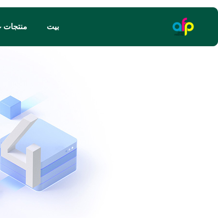
بيت
منتجات