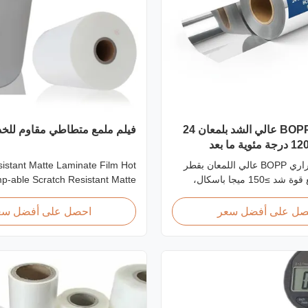
فيلم تغليف BOPP عالي الشد بلمعان 24
فيلم ملمع متطاطي مقاوم لل
ميكرون 80-120 درجة مئوية ما بعد
فيلم تصفيح حراري BOPP عالي اللمعان بقطر
istant Matte Laminate Film Hot
24 ميكرون مع قوة شد ≥150 ميجا باسكال،
p-able Scratch Resistant Matte
نطاق درجة حرارة التشغيل 80-120 درجة مئوية،
ate Film for Printing Paper and
وسرعة تصفيح 60 م/دقيقة، مُحسّن للتشطيب
cratch resistant matte laminate
صل على أفضل سعر
احصل على أفضل سع
 بيئات الطباعة التجارية.
e of the plastic laminate films we
e, featuring excellent anti-scuff
. It is available for both wet and
thermal ...