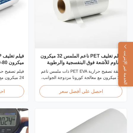
الخدمة عبر الإنترنت
فيلم تغليف PET ناعم الملمس 32 ميكرون
مقاوم للأشعة فوق البنفسجية والرطوبة
للصور
الطباعة
طبقة تصفيح حرارية PET EVA ذات ملمس ناعم
32 ميكرون مع معالجة كورونا مزدوجة الجوانب،
وحماية من الأشعة فوق البنفسجية، وحاجز
مقاوم للرطوبة، ولمسة نهائية مخملية، مصممة
احصل على أفضل سعر
اح
لألبومات الصور المتميزة وكتب الزفاف والتعبئة
بعد الطباعة في
الفاخرة التي تتطلب حماية شاملة.