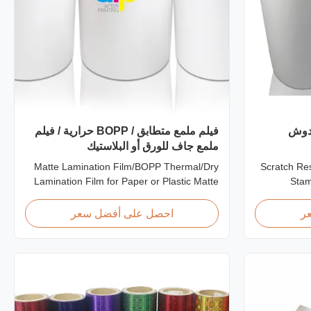
خدوش
فيلم ملمع متطابق / BOPP حرارية / فيلم
ملمع جاف للورق أو البلاستيك
Matte Lamination Film/BOPP Thermal/Dry
Scratch Res
Lamination Film for Paper or Plastic Matte
Stam
Lamination Film/BOPP Thermal/Dry
Lamin
Lamination Film for Paper or Plastic Elegant
Cardboard S
ر
احصل على أفضل سعر
Matt Lamination Hot Film Double Corona
film is on
Treatment valued 42dynes Excellent
produc
Performance at UV Spot and Hot Stamping!
properties
FDA PASSED What is BOPP ...