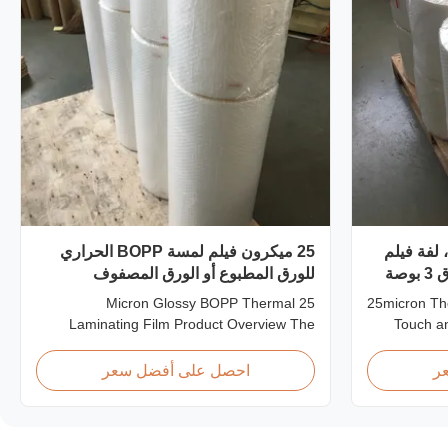
25 ميكرون، لفة فيلم
25 ميكرون فيلم لمسة BOPP الحراري
صة
للورق المطبوع أو الورق المصفوف
25 Micron Glossy BOPP Thermal
25micron Thermal Lamination Film with Soft
Laminating Film Product Overview The
Touch a
BOPP Thermal Lamination Film features
thermal 
exceptional softness for easy handling and
enhance 
ر
احصل على أفضل سعر
smooth application. Its transparent quality
functionalit
preserves the visibility of printed materials
high-qu
after lamination, ensuring a professional
multiple