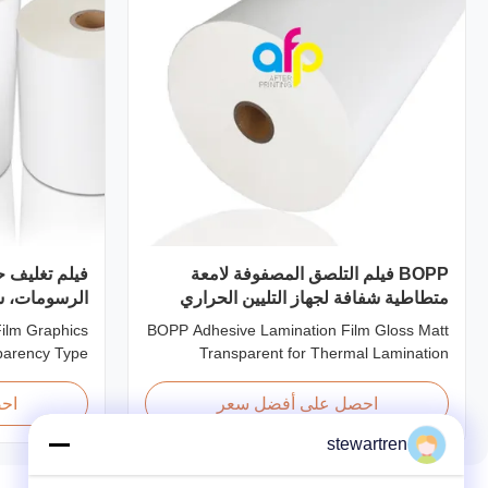
BOPP فيلم التلصق المصفوفة لامعة
فيلم تغليف ح
متطاطية شفافة لجهاز التليين الحراري
الرسومات، س
ilm Graphics
BOPP Adhesive Lamination Film Gloss Matt
sparency Type
Transparent for Thermal Lamination
n plastic film
Machine Product Overview BOPP Adhesive
d for printing
Lamination Film (gloss & matt) used on
احصل على أفضل سعر
اح
applications.
thermal lamination machines. This
stewartren
film enhances
transparent stretch printing film offers
uperior gloss,
excellent performance characteristics for