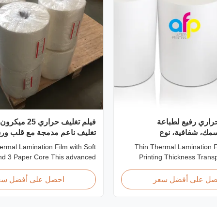
راري رفيع لطباعة
فيلم تغليف حراري 
مك، شفافية، نوع
تغليف ناعم مدمجة مع قلب ورق 3 بو
Thin Thermal Lamination F
nd 3 Paper Core This advanced
Printing Thickness Tran
lamination film is engineered to
Product Overview Soft thi
the appearance, durability, and
thermal lamination film designe
صل على أفضل سعر
احصل على أفضل سع
y of printed materials. Combining
graphics laminating thickness 
ality materials with cutting-edge
This thermal lamination 
 extrusion technology, it delivers
printed materials with s