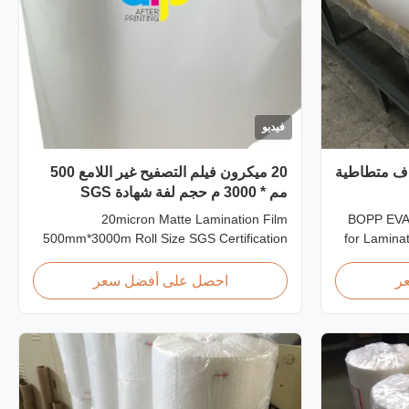
فيديو
طلاء الجاف متطاطية
20 ميكرون فيلم التصفيح غير اللامع 500
مم * 3000 م حجم لفة شهادة SGS
20micron Matte Lamination Film
BOPP EVA 
500mm*3000m Roll Size SGS Certification
for Lamina
Product Overview Hot Sales Chinese
Matte Lami
Factory Price 20micron Matte Lamination
Printing 
ر
احصل على أفضل سعر
Film achieved top sales quantity among
Film is ma
18micron to 30micron matte lamination film
EVA glue
in 2017. Our competitive advantage
double cor
includes offering factory pricing ...