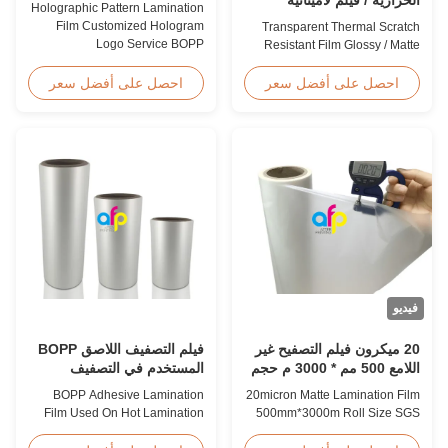
Holographic Pattern Lamination
متضارقة / متطاطية المنتهية
Film Customized Hologram
Transparent Thermal Scratch
موافقة SGS
Logo Service BOPP
Resistant Film Glossy / Matte
Holographic Pattern Lamination
Finish Laminating Film SGS
Film for Shopping Bags
Approval Price Offer Glossy and
احصل على أفضل سعر
احصل على أفضل سعر
Packaging offers fantastic
Matte Scratch Resistant Thermal
packaging effects, particularly
Lamination Film China Supplier
for applications requiring eye-
Item Price Offer Glossy and
catching designs to enhance
Matte Scratch Resistant Thermal
brand exposure and create vivid
Lamination Film China Supplier
impressions. We accept ...
Material BOPP + EVA Roll ...
فيديو
20 ميكرون فيلم التصفيح غير
فيلم التصفيف اللاصق BOPP
اللامع 500 مم * 3000 م حجم
المستخدم في التصفيف
لفة شهادة SGS
الساخن
BOPP Adhesive Lamination
20micron Matte Lamination Film
Film Used On Hot Lamination
500mm*3000m Roll Size SGS
BOPP Thermal lamination film is
Certification Product Overview