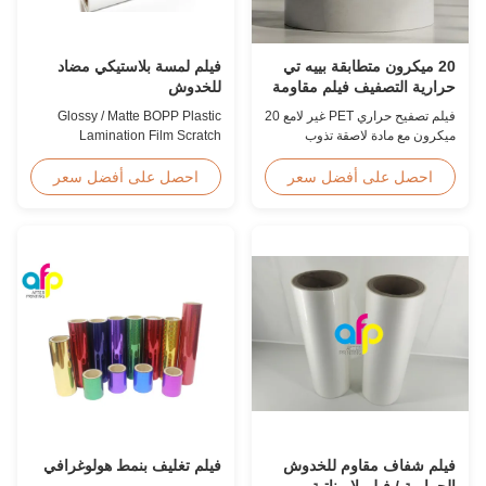
20 ميكرون متطابقة بييه تي
فيلم لمسة بلاستيكي مضاد
حرارية التصفيف فيلم مقاومة
للخدوش
للرطوبة إيفا
فيلم تصفيح حراري PET غير لامع 20
Glossy / Matte BOPP Plastic
ميكرون مع مادة لاصقة تذوب
Lamination Film Scratch
بالحرارة EVA، حماية ضد الرطوبة،
Resistant Glossy & Matte BOPP
مناسب لتصفيح التغليف المرن
Plastic Lamination Film Scratch
احصل على أفضل سعر
احصل على أفضل سعر
بسرعات تصل إلى 60 م / دقيقة.
Resistant Film Product
Specifications Item Scratch
Resistant Film Material BOPP +
EVA Roll Width 180mm -
1000mm Thickness 24micron -
32micron Roll Length 300m -
4000m Core Size 1 inch ...
فيلم شفاف مقاوم للخدوش
فيلم تغليف بنمط هولوغرافي
الحرارية / فيلم لاميناتية