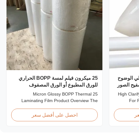
فيح الحراري PET عالي الوضوح
25 ميكرون فيلم لمسة BOPP الحراري
للورق المطبوع أو الورق المصفوف
25 Micron Glossy BOPP Thermal
High Clari
Laminating Film Product Overview The
For 
BOPP Thermal Lamination Film features
Product Ov
exceptional softness for easy handling and
PET t
ر
احصل على أفضل سعر
smooth application. Its transparent quality
thicknes
preserves the visibility of printed materials
micron.
after lamination, ensuring a professional
options 