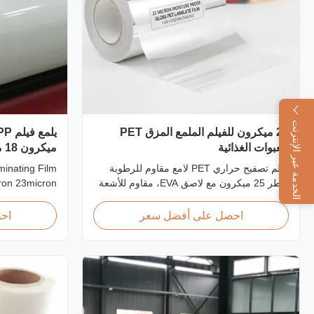
الخدمة عبر الإنترنت
25 ميكرون للفيلم الملمع المزق PET
للعبوات الغذائية
ميكرون 25 ميكرون
فيلم تصفيح حراري PET لامع مقاوم للرطوبة
inating Film
بقطر 25 ميكرون مع لاصق EVA، مقاوم للأشعة
ron 23micron
فوق البنفسجية، امتصاص للرطوبة بنسبة ≥2%،
 Plastic Roll
متوافق مع إدارة الغذاء والدواء الأمريكية للتغليف
micron Shine
احصل على أفضل سعر
اح
غير المباشر للأغذية، مثالي لكرتون الطعام
on Film As a
وصناديق الأطعمة المجمدة.
plier for BOPP
produce high
e rolls that ...