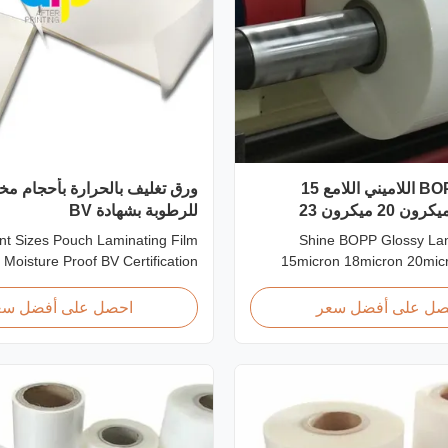
يلمع فيلم BOPP اللاميني اللامع 15
ورق تغليف بالحرارة بأحجام مخ
ميكرون 18 ميكرون 20 ميكرون 23
للرطوبة بشهادة BV
ent Sizes Pouch Laminating Film
Shine BOPP Glossy Lam
 Moisture Proof BV Certification
15micron 18micron 20mic
zed Different Sizes / Thickness
25micron High Gloss Laminate
 Pouches, Laminator Sheets We
Thickness 15micron to 30
صل على أفضل سعر
احصل على أفضل سع
aminating pouches with various
BOPP Thermal Laminati
ses and sizes. Customization of
professional plastic roll sup
ness, or packaging is welcomed.
Thermal Lamination Film, we 
All laminator sheets ...
gloss laminat