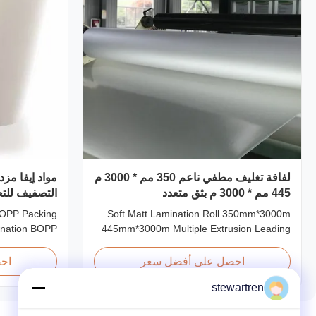
لفافة تغليف مطفي ناعم 350 مم * 3000 م
445 مم * 3000 م بثق متعدد
التصفيف للتع
BOPP Packing
Soft Matt Lamination Roll 350mm*3000m
ination BOPP
445mm*3000m Multiple Extrusion Leading
 workable for
Professional Glossy Matt Film Lamination
ecially offset
Roll Manufacturer As a leading professional
احصل على أفضل سعر
اح
f BOPP + EVA.
manufacturer and supplier for glossy and
stewartren
propylene) is
matt film lamination rolls, we have been
usion coating
producing high-quality products since 2008.