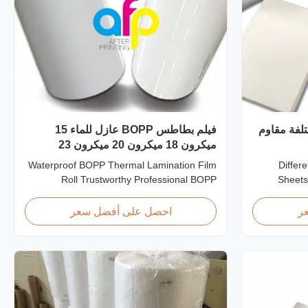
تلفة مقاوم
فيلم بطاطس BOPP عازل للماء 15
ميكرون 18 ميكرون 20 ميكرون 23
ميكرون 25 ميكرون
Waterproof BOPP Thermal Lamination Film
Differ
Roll Trustworthy Professional BOPP
Sheets
Thermal Roll Laminating Film Supplier As a
Customi
professional manufacturer and supplier of
Laminating
ر
احصل على أفضل سعر
BOPP thermal roll laminating film, we have
produce l
been trusted by clients since 2008. We
thicknes
produce high-quality roll laminating film
sizes, thick
using 8 high...