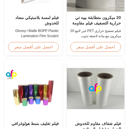
20 ميكرون متطابقة بييه تي
فيلم لمسة بلاستيكي مضاد
حرارية التصفيف فيلم مقاومة
للخدوش
للرطوبة إيفا
فيلم تصفيح حراري PET غير لامع 20
Glossy / Matte BOPP Plastic
ميكرون مع مادة لاصقة تذوب
Lamination Film Scratch
بالحرارة EVA، حماية ضد الرطوبة،
Resistant Glossy & Matte BOPP
مناسب لتصفيح التغليف المرن
Plastic Lamination Film Scratch
احصل على أفضل سعر
احصل على أفضل سعر
بسرعات تصل إلى 60 م / دقيقة.
Resistant Film Product
Specifications Item Scratch
Resistant Film Material BOPP +
EVA Roll Width 180mm -
1000mm Thickness 24micron -
32micron Roll Length 300m -
4000m Core Size 1 inch ...
فيلم شفاف مقاوم للخدوش
فيلم تغليف بنمط هولوغرافي
الحرارية / فيلم لاميناتية