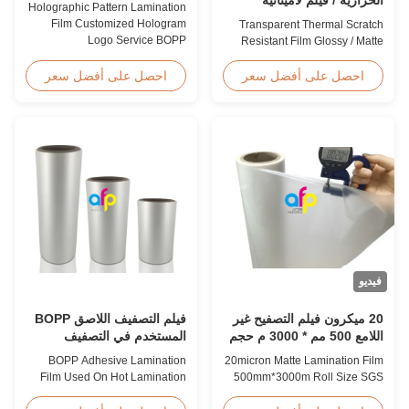
Holographic Pattern Lamination
متضارقة / متطاطية المنتهية
Film Customized Hologram
Transparent Thermal Scratch
موافقة SGS
Logo Service BOPP
Resistant Film Glossy / Matte
Holographic Pattern Lamination
Finish Laminating Film SGS
Film for Shopping Bags
Approval Price Offer Glossy and
احصل على أفضل سعر
احصل على أفضل سعر
Packaging offers fantastic
Matte Scratch Resistant Thermal
packaging effects, particularly
Lamination Film China Supplier
for applications requiring eye-
Item Price Offer Glossy and
catching designs to enhance
Matte Scratch Resistant Thermal
brand exposure and create vivid
Lamination Film China Supplier
impressions. We accept ...
Material BOPP + EVA Roll ...
فيديو
20 ميكرون فيلم التصفيح غير
فيلم التصفيف اللاصق BOPP
اللامع 500 مم * 3000 م حجم
المستخدم في التصفيف
لفة شهادة SGS
الساخن
BOPP Adhesive Lamination
20micron Matte Lamination Film
Film Used On Hot Lamination
500mm*3000m Roll Size SGS
BOPP Thermal lamination film is
Certification Product Overview