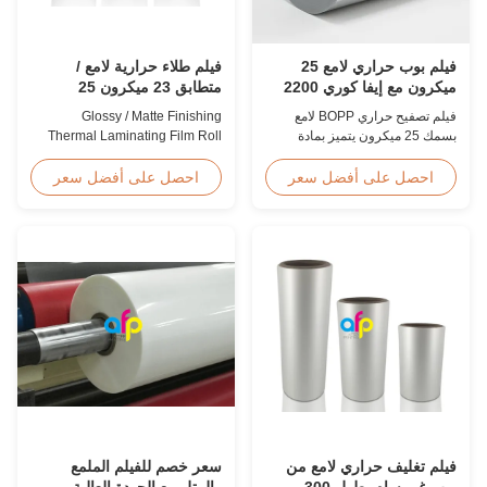
فيلم بوب حراري لامع 25
فيلم طلاء حرارية لامع /
ميكرون مع إيفا كوري 2200
متطابق 23 ميكرون 25
مم
ميكرون
فيلم تصفيح حراري BOPP لامع
Glossy / Matte Finishing
بسمك 25 ميكرون يتميز بمادة
Thermal Laminating Film Roll
لاصقة EVA كورية، أقصى عرض
23micron 25micron FDA Quality
2200 مم، قوة شد عالية ≥150
Thermal Laminating Film Roll
احصل على أفضل سعر
احصل على أفضل سعر
ميجاباسكال، مثالي لحماية
Thermal Laminating Film Roll is
المستندات والصور بشفافية واضحة
used to laminate printed paper
للغاية.
or paperboard by heating the
coated EVA via roll laminator
machines. Available in two
finishings: Glossy (also called
Bright ...
فيلم تغليف حراري لامع من
سعر خصم للفيلم الملمع
بوب غير سام بطول 300-
والمتل مع الجودة العالية