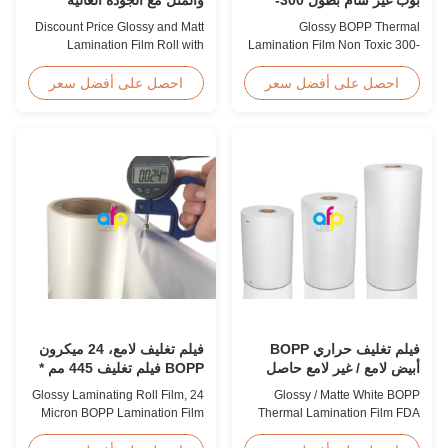
4000 متر
Discount Price Glossy and Matt
Glossy BOPP Thermal
Lamination Film Roll with
Lamination Film Non Toxic 300-
Premium Quality While offering
4000m Factory Price Glossy
discount pricing for glossy and
BOPP Film For Thermal
احصل على أفضل سعر
احصل على أفضل سعر
matte lamination film rolls, we
Lamination Non-toxic, pollution-
maintain premium quality with
free, high transparency and
the utmost sincerity. This special
gloss, low static, wear
offer is designed for partners
resistance, long ageing of
who are building excellent
corona, few defects and good
reputations in their ...
tearing off. This product is
mainly used for the composition
...
فيلم تغليف حراري BOPP
فيلم تغليف لامع، 24 ميكرون
أبيض لامع / غير لامع حاصل
BOPP فيلم تغليف 445 مم *
على شهادة FDA
3000 متر لفة
Glossy Laminating Roll Film, 24
Glossy / Matte White BOPP
Micron BOPP Lamination Film
Thermal Lamination Film FDA
445mm × 3000m Roll Product
Certificate Passed Premium