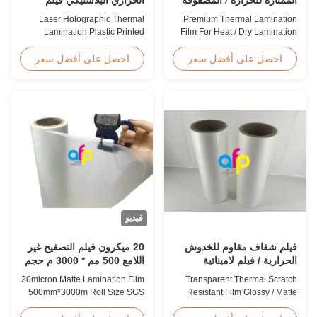
الجافة 12 - 350 ميكرون
معدني مطبوع لتغليف الهدايا
Laser Holographic Thermal
Premium Thermal Lamination
Lamination Plastic Printed
Film For Heat / Dry Lamination
Metalized Film for Gift
12 - 350 Micron Heat / Hot / Dry
Packaging Product Overview
Lamination Use Premium
احصل على أفضل سعر
احصل على أفضل سعر
Gift Packaging Film Laser
Laminating Roll Thermal
Holographic Thermal
Lamination Film BOPP Thermal
Lamination Plastic Printed
Lamination Film Technical
Metalized Film offers a broad
Specifications Parameter
range of designs for wrapping
Specification Material BOPP
gifts. This laser holographic
(Biaxially Oriented
lamination film makes
Polypropylene) Film Thickness
packaging ...
...
فيديو
فيلم شفاف مقاوم للخدوش
20 ميكرون فيلم التصفيح غير
الحرارية / فيلم لاميناتية
اللامع 500 مم * 3000 م حجم
متضارقة / متطاطية المنتهية
لفة شهادة SGS
20micron Matte Lamination Film
Transparent Thermal Scratch
موافقة SGS
500mm*3000m Roll Size SGS
Resistant Film Glossy / Matte
Certification Product Overview
Finish Laminating Film SGS