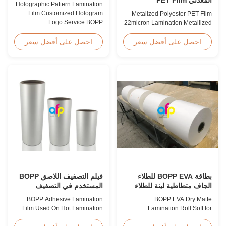
Holographic Pattern Lamination
22micron Lamination رول
Film Customized Hologram
Metalized Polyester PET Film
فيلم معدني
Logo Service BOPP
22micron Lamination Metallized
Holographic Pattern Lamination
Film Roll
Film for Shopping Bags
Screen/Offset/Gravure/Intaglio
احصل على أفضل سعر
احصل على أفضل سعر
Packaging offers fantastic
Printing Supported Metalized
packaging effects, particularly
Polyester PET Film for Thermal
for applications requiring eye-
Lamination Polyester PET
catching designs to enhance
metalized thermal lamination
brand exposure and create vivid
film is suitable for various
impressions. We accept ...
printing types including offset
printing, screen ...
بطاقة BOPP EVA للطلاء
فيلم التصفيف اللاصق BOPP
الجاف متطاطية لينة للطلاء
المستخدم في التصفيف
والطباعة
الساخن
BOPP Adhesive Lamination
BOPP EVA Dry Matte
Film Used On Hot Lamination
Lamination Roll Soft for
BOPP Thermal lamination film is
Lamination and Printing BOPP