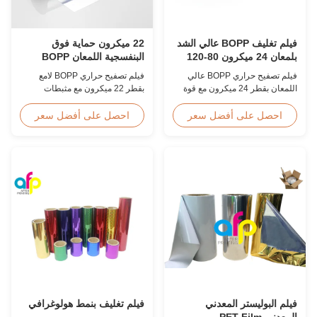
فيلم تغليف BOPP عالي الشد
22 ميكرون حماية فوق
بلمعان 24 ميكرون 80-120
البنفسجية اللمعان BOPP
درجة مئوية ما بعد الطباعة
المصفوفة فيلم مقاوم للخدش
فيلم تصفيح حراري BOPP عالي
فيلم تصفيح حراري BOPP لامع
اللمعان بقطر 24 ميكرون مع قوة
بقطر 22 ميكرون مع مثبطات
شد ≥150 ميجا باسكال، نطاق درجة
مدمجة للأشعة فوق البنفسجية،
حرارة التشغيل 80-120 درجة مئوية،
وطلاء صلب مقاوم للخدش، وعرض
احصل على أفضل سعر
احصل على أفضل سعر
وسرعة تصفيح 60 م/دقيقة، مُحسّن
2000 مم، ووضوح بصري ≥92%،
للتشطيب بعد الطباعة في بيئات
مصمم للافتات الخارجية والملصقات
الطباعة التجارية.
وتطبيقات العرض طويلة المدى.
فيلم البوليستر المعدني
فيلم تغليف بنمط هولوغرافي
المعدني PET Film