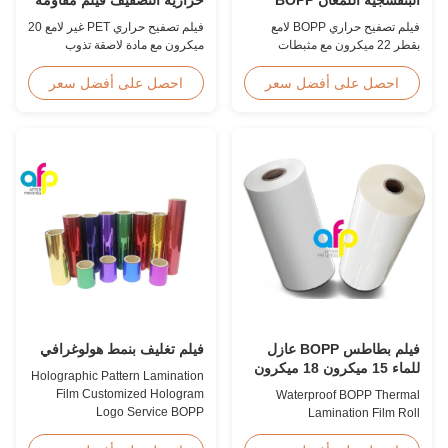
المصفوفة فيلم مقاوم للخدش
للرطوبة إيفا
فيلم تصفيح حراري BOPP لامع
فيلم تصفيح حراري PET غير لامع 20
بقطر 22 ميكرون مع مثبطات
ميكرون مع مادة لاصقة تذوب
مدمجة للأشعة فوق البنفسجية،
بالحرارة EVA، حماية ضد الرطوبة،
وطلاء صلب مقاوم للخدش، وعرض
مناسب لتصفيح التغليف المرن
احصل على أفضل سعر
احصل على أفضل سعر
2000 مم، ووضوح بصري ≥92%،
بسرعات تصل إلى 60 م / دقيقة.
مصمم للافتات الخارجية والملصقات
وتطبيقات العرض طويلة المدى.
فيلم بطاطس BOPP عازل
فيلم تغليف بنمط هولوغرافي
للماء 15 ميكرون 18 ميكرون
Holographic Pattern Lamination
20 ميكرون 23 ميكرون 25
Film Customized Hologram
Waterproof BOPP Thermal
ميكرون
Logo Service BOPP
Lamination Film Roll
Holographic Pattern Lamination
Trustworthy Professional BOPP
Film for Shopping Bags