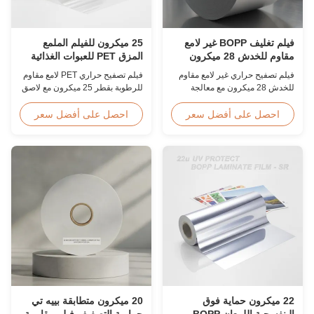
فيلم تغليف BOPP غير لامع
25 ميكرون للفيلم الملمع
مقاوم للخدش 28 ميكرون
المزق PET للعبوات الغذائية
معالج بالكورونا
فيلم تصفيح حراري غير لامع مقاوم
فيلم تصفيح حراري PET لامع مقاوم
للخدش 28 ميكرون مع معالجة
للرطوبة بقطر 25 ميكرون مع لاصق
كورونا مزدوجة الجانب، عرض
EVA، مقاوم للأشعة فوق البنفسجية،
مخصص من 360 مم إلى 1920 مم،
امتصاص للرطوبة بنسبة ≥2%،
احصل على أفضل سعر
احصل على أفضل سعر
صلابة قلم رصاص ≥3H، مصمم
متوافق مع إدارة الغذاء والدواء
للتصفيح الصناعي بعد الضغط مع
الأمريكية للتغليف غير المباشر
مقاومة فائقة للتآكل.
للأغذية، مثالي لكرتون الطعام
وصناديق الأطعمة المجمدة.
22 ميكرون حماية فوق
20 ميكرون متطابقة بييه تي
البنفسجية اللمعان BOPP
حرارية التصفيف فيلم مقاومة