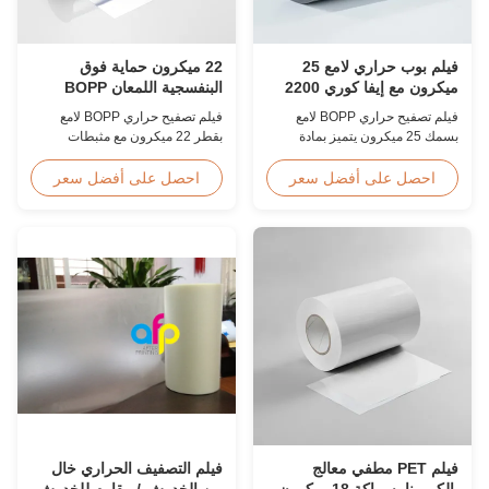
فيلم بوب حراري لامع 25
22 ميكرون حماية فوق
ميكرون مع إيفا كوري 2200
البنفسجية اللمعان BOPP
مم
المصفوفة فيلم مقاوم للخدش
فيلم تصفيح حراري BOPP لامع
فيلم تصفيح حراري BOPP لامع
بسمك 25 ميكرون يتميز بمادة
بقطر 22 ميكرون مع مثبطات
لاصقة EVA كورية، أقصى عرض
مدمجة للأشعة فوق البنفسجية،
2200 مم، قوة شد عالية ≥150
وطلاء صلب مقاوم للخدش، وعرض
احصل على أفضل سعر
احصل على أفضل سعر
ميجاباسكال، مثالي لحماية
2000 مم، ووضوح بصري ≥92%،
المستندات والصور بشفافية واضحة
مصمم للافتات الخارجية والملصقات
للغاية.
وتطبيقات العرض طويلة المدى.
فيلم PET مطفي معالج
فيلم التصفيف الحراري خال
بالكورونا بسماكة 18 ميكرون
من الخدوش / مقاوم للخدوش