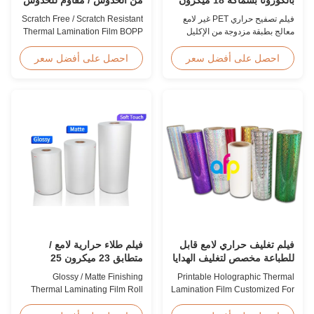
لبطاقات الهوية
مواد BOPP
فيلم تصفيح حراري PET غير لامع
Scratch Free / Scratch Resistant
معالج بطبقة مزدوجة من الإكليل
Thermal Lamination Film BOPP
بقطر 18 ميكرون مع قوة شد عالية
Material Product Overview Anti-
≥150 ميجاباسكال، مصمم خصيصًا
scratch thermal lamination film
احصل على أفضل سعر
احصل على أفضل سعر
لبطاقة الهوية والشارة وحماية بيانات
(also known as scratch free
الاعتماد مع ترابط ومتانة فائقين.
lamination film, scratch resistant
lamination film) is manufactured
using BOPP base material. The
film features scratch resistant
coating on one ...
فيلم تغليف حراري لامع قابل
فيلم طلاء حرارية لامع /
للطباعة مخصص لتغليف الهدايا
متطابق 23 ميكرون 25
ميكرون
Glossy / Matte Finishing
Printable Holographic Thermal
Thermal Laminating Film Roll
Lamination Film Customized For
23micron 25micron FDA Quality
Gift Wrapping Various Design