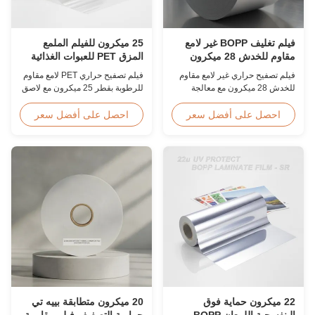
فيلم تغليف BOPP غير لامع
25 ميكرون للفيلم الملمع
مقاوم للخدش 28 ميكرون
المزق PET للعبوات الغذائية
معالج بالكورونا
فيلم تصفيح حراري غير لامع مقاوم
فيلم تصفيح حراري PET لامع مقاوم
للخدش 28 ميكرون مع معالجة
للرطوبة بقطر 25 ميكرون مع لاصق
كورونا مزدوجة الجانب، عرض
EVA، مقاوم للأشعة فوق البنفسجية،
مخصص من 360 مم إلى 1920 مم،
امتصاص للرطوبة بنسبة ≥2%،
احصل على أفضل سعر
احصل على أفضل سعر
صلابة قلم رصاص ≥3H، مصمم
متوافق مع إدارة الغذاء والدواء
للتصفيح الصناعي بعد الضغط مع
الأمريكية للتغليف غير المباشر
مقاومة فائقة للتآكل.
للأغذية، مثالي لكرتون الطعام
وصناديق الأطعمة المجمدة.
22 ميكرون حماية فوق
20 ميكرون متطابقة بييه تي
البنفسجية اللمعان BOPP
حرارية التصفيف فيلم مقاومة