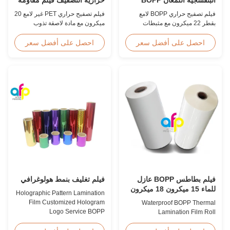
المصفوفة فيلم مقاوم للخدش
للرطوبة إيفا
فيلم تصفيح حراري BOPP لامع
فيلم تصفيح حراري PET غير لامع 20
بقطر 22 ميكرون مع مثبطات
ميكرون مع مادة لاصقة تذوب
مدمجة للأشعة فوق البنفسجية،
بالحرارة EVA، حماية ضد الرطوبة،
وطلاء صلب مقاوم للخدش، وعرض
مناسب لتصفيح التغليف المرن
احصل على أفضل سعر
احصل على أفضل سعر
2000 مم، ووضوح بصري ≥92%،
بسرعات تصل إلى 60 م / دقيقة.
مصمم للافتات الخارجية والملصقات
وتطبيقات العرض طويلة المدى.
فيلم بطاطس BOPP عازل
فيلم تغليف بنمط هولوغرافي
للماء 15 ميكرون 18 ميكرون
Holographic Pattern Lamination
20 ميكرون 23 ميكرون 25
Film Customized Hologram
Waterproof BOPP Thermal
ميكرون
Logo Service BOPP
Lamination Film Roll
Holographic Pattern Lamination
Trustworthy Professional BOPP
Film for Shopping Bags