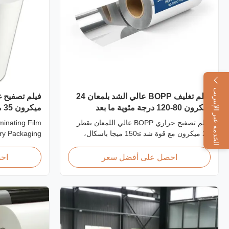
الخدمة عبر الإنترنت
فيلم تغليف BOPP عالي الشد بلمعان 24
ميكرون 80-120 درجة مئوية ما بعد
مي
الطباعة
الفاخر
فيلم تصفيح حراري BOPP عالي اللمعان بقطر
minating Film
24 ميكرون مع قوة شد ≥150 ميجا باسكال،
ry Packaging
نطاق درجة حرارة التشغيل 80-120 درجة مئوية،
ee Soft Touch
وسرعة تصفيح 60 م/دقيقة، مُحسّن للتشطيب
ury Packaging
احصل على أفضل سعر
اح
بعد الطباعة في بيئات الطباعة التجارية.
rd soft touch
ee laminate is
ury packaging
applications. ...