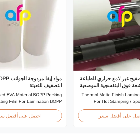
صفيح غير لامع حراري للطباعة
أشعة فوق البنفسجية الموضعية
التصفيف للتعبئة
ded EVA Material BOPP Packing
Thermal Matte Finish Laminat
ting Film For Lamination BOPP
For Hot Stamping / Sp
 lamination film is workable for
Overview Thermal Roll Matt
ays of printing, especially offset
Film 42 Dynes Double Coro
صل على أفضل سعر
احصل على أفضل سع
 It is composited of BOPP + EVA.
Thermal Roll Matte Laminating
ially oriented polypropylene) is
Stamping and Spo
lm that we use extrusion coating
Specifications Specificati