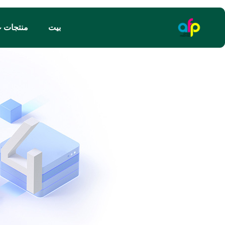
بيت
منتجات