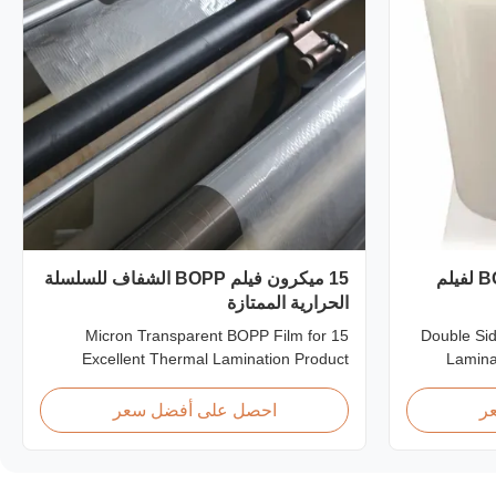
مواد إيفا مزدوجة الجوانب BOPP لفيلم
15 ميكرون فيلم BOPP الشفاف للسلسلة
الحرارية الممتازة
15 Micron Transparent BOPP Film for
Double Si
Excellent Thermal Lamination Product
Lamina
Overview This highly transparent Thermal
Thermal
Lamination Film is designed to preserve the
different w
ر
احصل على أفضل سعر
original color and appearance of printed
printing.
materials. Available in multiple thicknesses
BOPP (biax
including 15micron, 18micron, 20micron,
the base fi