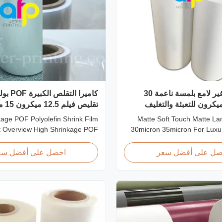
فيلم تصفيح غير لامع بلمسة ناعمة 30
كاميرا التق
كرون 35 ميكرون للتعبئة والتغليف
ميكرون 25 ميكرون
kage POF Polyolefin Shrink Film
Matte Soft Touch Matte La
t Overview High Shrinkage POF
30micron 35micron For Luxu
Polyolefin Shrink Film available
Consumption Fingerprint Fr
icron, 15micron, 19micron, and
Matte Laminating Film for Lux
صل على أفضل سعر
احصل على أفضل سع
25micron thicknesses. Product
Consumption Unlike standa
ations Product Name: Polyolefin
films, our fingerprint-fr
hrink Wrap Film Material: PP +
specifically engineered for lux
PE Shrinkage Ratio: Over 60% ...