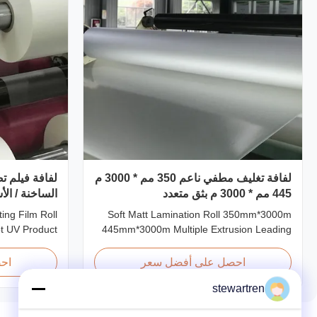
لفافة تغليف مطفي ناعم 350 مم * 3000 م
لفافة فيلم ت
445 مم * 3000 م بثق متعدد
الساخنة / ال
ing Film Roll
Soft Matt Lamination Roll 350mm*3000m
ot UV Product
445mm*3000m Multiple Extrusion Leading
e Laminating
Professional Glossy Matt Film Lamination
na Treatment
Roll Manufacturer As a leading professional
احصل على أفضل سعر
اح
 Film for Hot
manufacturer and supplier for glossy and
stewartren
t UV Product
matt film lamination rolls, we have been
ons Model No.
producing high-quality products since 2008.