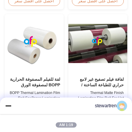
Thermal Laminating Film Roll
Holographic Thermal
احصل على أفضل سعر
احصل على أفضل سعر
Thermal Laminating Film Roll is
Lamination Film for Gift
used to laminate printed paper
Wrapping Our comprehensive
or paperboard by heating the
range of holographic thermal
coated EVA via roll laminator
lamination films includes a
machines. Available in two
broad selection of designs
finishings: Glossy (also called
specifically for gift wrapping
Bright ...
applications. Laser ...
لفة للفيلم المصفوفة الحرارية
لفافة فيلم تصفيح غير لامع
BOPP لمصفوفة الورق
حراري للطباعة الساخنة /
الأشعة فوق البنفسجية
BOPP Thermal Lamination Film
Thermal Matte Finish
الموضعية
Roll For Paper Lamination
Laminating Film Roll For Hot
BOPP Thermal lamination film is
Stamping / Spot UV Product
stewartren
workable for different ways of
Overview Thermal Roll Matte
احصل على أفضل سعر
احصل على أفضل سعر
printing, especially offset
Laminating Film 42 Dynes
printing. It is composited of
Double Corona Treatment
BOPP + EVA. BOPP,
Thermal Roll Matte Laminating
1:19 AM
abbreviation of biaxially
Film for Hot Stamping and Spot