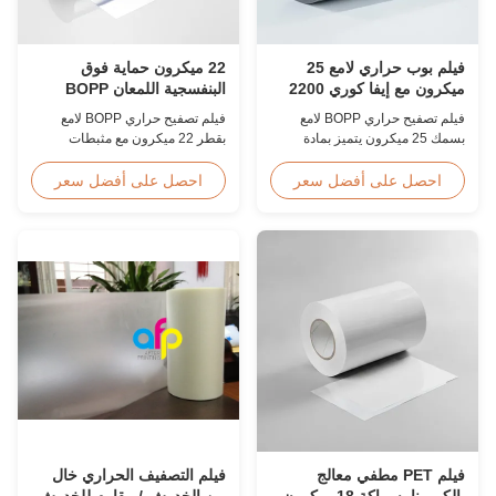
22 ميكرون حماية فوق
فيلم بوب حراري لامع 25
البنفسجية اللمعان BOPP
ميكرون مع إيفا كوري 2200
المصفوفة فيلم مقاوم للخدش
مم
فيلم تصفيح حراري BOPP لامع
فيلم تصفيح حراري BOPP لامع
بقطر 22 ميكرون مع مثبطات
بسمك 25 ميكرون يتميز بمادة
مدمجة للأشعة فوق البنفسجية،
لاصقة EVA كورية، أقصى عرض
وطلاء صلب مقاوم للخدش، وعرض
2200 مم، قوة شد عالية ≥150
احصل على أفضل سعر
احصل على أفضل سعر
2000 مم، ووضوح بصري ≥92%،
ميجاباسكال، مثالي لحماية
مصمم للافتات الخارجية والملصقات
المستندات والصور بشفافية واضحة
وتطبيقات العرض طويلة المدى.
للغاية.
فيلم التصفيف الحراري خال
فيلم PET مطفي معالج
من الخدوش / مقاوم للخدوش
بالكورونا بسماكة 18 ميكرون