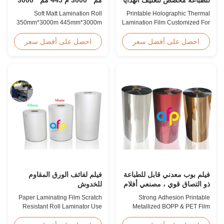
م بثق متعدد
Soft Matt Lamination Roll
Printable Holographic Thermal
350mm*3000m 445mm*3000m
Lamination Film Customized For
Multiple Extrusion Leading
Gift Wrapping Various Design
Professional Glossy Matt Film
Holographic Thermal
احصل على أفضل سعر
احصل على أفضل سعر
Lamination Roll Manufacturer
Lamination Film for Gift
As a leading professional
Wrapping Our comprehensive
manufacturer and supplier for
range of holographic thermal
glossy and matt film lamination
lamination films includes a
rolls, we have been producing
broad selection of designs
high-quality products since
specifically for gift wrapping
2008. We utilize 8 ...
applications. Laser ...
فيلم بوب معدني قابل للطباعة
فيلم لفائف الورق المقاوم
ذو التصاق قوي ، مصنعي أفلام
للخدوش
PET المعدنية
Paper Laminating Film Scratch
Strong Adhesion Printable
Resistant Roll Laminator Use
Metallized BOPP & PET Film
Film Thermal Lamination Film,
Printable Gold & Silver