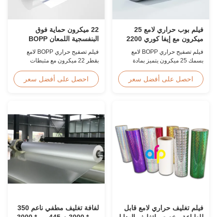
فيلم بوب حراري لامع 25
22 ميكرون حماية فوق
ميكرون مع إيفا كوري 2200
البنفسجية اللمعان BOPP
مم
المصفوفة فيلم مقاوم للخدش
فيلم تصفيح حراري BOPP لامع
فيلم تصفيح حراري BOPP لامع
بسمك 25 ميكرون يتميز بمادة
بقطر 22 ميكرون مع مثبطات
لاصقة EVA كورية، أقصى عرض
مدمجة للأشعة فوق البنفسجية،
2200 مم، قوة شد عالية ≥150
وطلاء صلب مقاوم للخدش، وعرض
احصل على أفضل سعر
احصل على أفضل سعر
ميجاباسكال، مثالي لحماية
2000 مم، ووضوح بصري ≥92%،
المستندات والصور بشفافية واضحة
مصمم للافتات الخارجية والملصقات
للغاية.
وتطبيقات العرض طويلة المدى.
فيلم تغليف حراري لامع قابل
لفافة تغليف مطفي ناعم 350
للطباعة مخصص لتغليف الهدايا
مم * 3000 م 445 مم * 3000