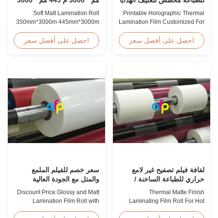
م بثق متعدد
Soft Matt Lamination Roll
Printable Holographic Thermal
350mm*3000m 445mm*3000m
Lamination Film Customized For
Multiple Extrusion Leading
Gift Wrapping Various Design
Professional Glossy Matt Film
Holographic Thermal
احصل على أفضل سعر
احصل على أفضل سعر
Lamination Roll Manufacturer
Lamination Film for Gift
As a leading professional
Wrapping Our comprehensive
manufacturer and supplier for
range of holographic thermal
glossy and matt film lamination
lamination films includes a
rolls, we have been producing
broad selection of designs
high-quality products since
specifically for gift wrapping
2008. We utilize 8 ...
applications. Laser ...
لفافة فيلم تصفيح غير لامع
سعر خصم للفيلم الملمع
حراري للطباعة الساخنة /
والمتل مع الجودة العالية
الأشعة فوق البنفسجية
Discount Price Glossy and Matt
Thermal Matte Finish
الموضعية
Lamination Film Roll with
Laminating Film Roll For Hot
Premium Quality While offering
Stamping / Spot UV Product