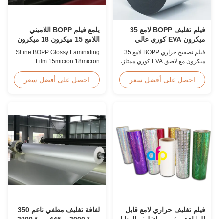
فيلم تغليف BOPP لامع 35
يلمع فيلم BOPP اللاميني
ميكرون EVA كوري عالي
اللامع 15 ميكرون 18 ميكرون
السرعة 60 متر/دقيقة
20 ميكرون 23 ميكرون 25
فيلم تصفيح حراري BOPP لامع 35
Shine BOPP Glossy Laminating
ميكرون
ميكرون مع لاصق EVA كوري ممتاز،
Film 15micron 18micron
عرض 2200 مم، سرعة تصفيح 60
20micron 23micron 25micron
م/دقيقة، وضوح بصري 92%، مصمم
High Gloss Laminate Plastic
احصل على أفضل سعر
احصل على أفضل سعر
لغلاف الكتب كبيرة الحجم وتصفيح
Roll Thickness 15micron to
النشر.
30micron Shine BOPP Thermal
Lamination Film As a
professional plastic roll supplier
for BOPP Thermal Lamination
Film, we produce high gloss
laminate rolls that ...
فيلم تغليف حراري لامع قابل
لفافة تغليف مطفي ناعم 350
للطباعة مخصص لتغليف الهدايا
مم * 3000 م 445 مم * 3000