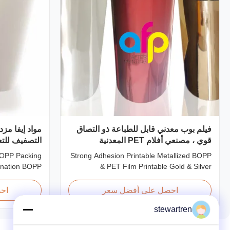
فيلم بوب معدني قابل للطباعة ذو التصاق
قوي ، مصنعي أفلام PET المعدنية
التصفيف للتع
BOPP Packing
Strong Adhesion Printable Metallized BOPP
ination BOPP
& PET Film Printable Gold & Silver
 workable for
Polyester Metallic/Metalized Film Our
ecially offset
metallized thermal laminating film creates
احصل على أفضل سعر
اح
f BOPP + EVA.
an aluminum paper-like finish when
stewartren
propylene) is
laminated with paper substrates. Ideal for
usion coating
packaging applications including grocery,