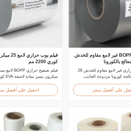
فيلم تغليف BOPP غير لامع مقاوم للخدش
فيلم بوب حراري
كوري 2200 مم
فيلم تصفيح حراري غير لامع مقاوم للخدش 28
لجة كورونا مزدوجة الجانب،
ميكرون يتم
عرض مخصص من 360 مم إلى 1920 مم، صلابة
عرض 2200 مم، ق
قلم رصاص ≥3H، مصمم للتصفيح الصناعي بعد
ميجاباسكال، مثالي لحماية المستند
صل على أفضل سعر
احصل على أفضل سع
مة فائقة للتآكل.
بشفافية واضحة للغاية.