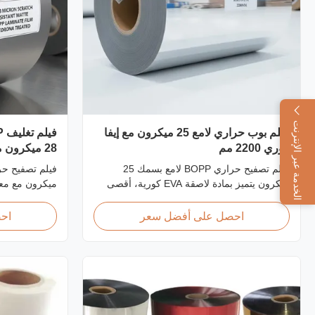
الخدمة عبر الإنترنت
فيلم بوب حراري لامع 25 ميكرون مع إيفا
كوري 2200 مم
28 ميكرون معالج بالكورونا
فيلم تصفيح حراري BOPP لامع بسمك 25
ميكرون يتميز بمادة لاصقة EVA كورية، أقصى
ميكرون مع معا
عرض 2200 مم، قوة شد عالية ≥150
ميجاباسكال، مثالي لحماية المستندات والصور
احصل على أفضل سعر
اح
بشفافية واضحة للغاية.
الضغط مع مقاو