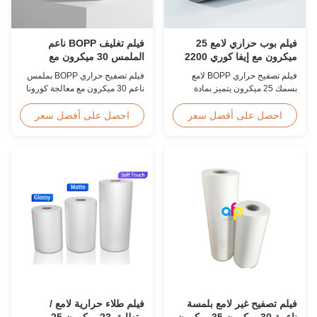
فيلم بوب حراري لامع 25
فيلم تغليف BOPP ناعم
ميكرون مع إيفا كوري 2200
الملمس 30 ميكرون مع
مم
معالجة مزدوجة بالكورونا
فيلم تصفيح حراري BOPP لامع
فيلم تصفيح حراري BOPP بملمس
بسمك 25 ميكرون يتميز بمادة
ناعم 30 ميكرون مع معالجة كورونا
لاصقة EVA كورية، أقصى عرض
مزدوجة الجانب (≥42 داين)، لمسة
2200 مم، قوة شد عالية ≥150
نهائية مخملية، مثالي لألبومات الصور
احصل على أفضل سعر
احصل على أفضل سعر
ميجاباسكال، مثالي لحماية
المتميزة، وكتب الزفاف، وتشطيبات
المستندات والصور بشفافية واضحة
الطباعة الفاخرة. العرض والطول
للغاية.
المخصصان متاحان.
فيلم تصفيح غير لامع بلمسة
فيلم طلاء حرارية لامع /
ناعمة 30 ميكرون 35 ميكرون
متطابق 23 ميكرون 25