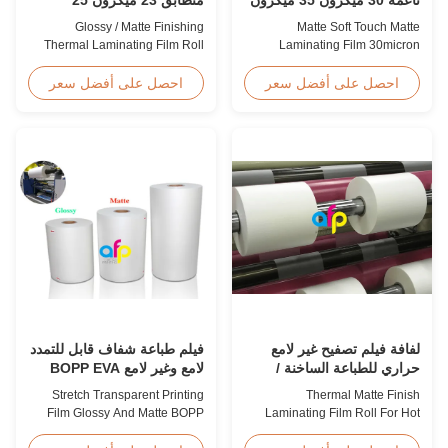
للتعبئة والتغليف الفاخر
ميكرون
Glossy / Matte Finishing
Matte Soft Touch Matte
Thermal Laminating Film Roll
Laminating Film 30micron
23micron 25micron FDA Quality
35micron For Luxury Packaging
Thermal Laminating Film Roll
Consumption Fingerprint Free
احصل على أفضل سعر
احصل على أفضل سعر
Thermal Laminating Film Roll is
Soft Touch Matte Laminating
used to laminate printed paper
Film for Luxury Packaging
or paperboard by heating the
Consumption Unlike standard
coated EVA via roll laminator
soft touch films, our fingerprint-
machines. Available in two
free laminate is specifically
finishings: Glossy (also called
engineered for luxury packaging
Bright ...
applications. ...
لفافة فيلم تصفيح غير لامع
فيلم طباعة شفاف قابل للتمدد
حراري للطباعة الساخنة /
لامع وغير لامع BOPP EVA
الأشعة فوق البنفسجية
Stretch Transparent Printing
Thermal Matte Finish
الموضعية
Film Glossy And Matte BOPP
Laminating Film Roll For Hot
EVA Product Overview Non-
Stamping / Spot UV Product